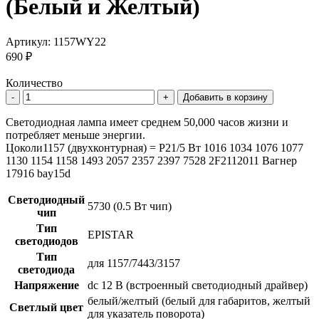
(Белый и Желтый)
Артикул:
1157WY22
690 ₽
Количество
Добавить в корзину
Светодиодная лампа имеет среднем 50,000 часов жизни и
потребляет меньше энергии.
Цоколи1157 (двухконтурная) = P21/5 Вт 1016 1034 1076 1077
1130 1154 1158 1493 2057 2357 2397 7528 2F2112011 Вагнер
17916 bay15d
Светодиодный
5730 (0.5 Вт чип)
чип
Тип
EPISTAR
светодиодов
Тип
для 1157/7443/3157
светодиода
Напряжение
dc 12 В (встроенный светодиодный драйвер)
белый/желтый (белый для габаритов, желтый
Светлый цвет
для указатель поворота)