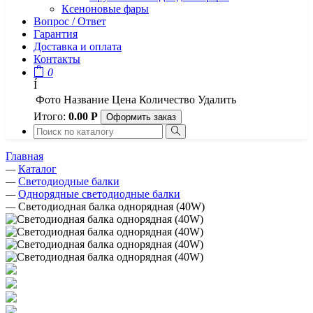
Ксеноновые фары
Вопрос / Ответ
Гарантия
Доставка и оплата
Контакты
0
Í
Фото
Название
Цена
Количество
Удалить
Итого:
0.00
Р
Оформить заказ
Главная
—
Каталог
—
Светодиодные балки
—
Однорядные светодиодные балки
—
Светодиодная балка однорядная (40W)